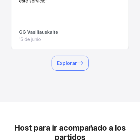
este servicio!
R
GG Vasiliauskaite
I
15 de junio
1
Explorar
Host para ir acompañado a los
partidos