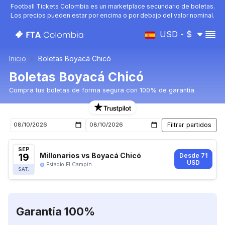
Football Tickets Colombia es un marketplace secundario de boletas.
Los precios pueden estar por encima o por debajo del valor nominal.
USD - $
Inicio
Boletas Boyacá Chicó
Boletas Boyacá Chicó
Compra tus boletas de forma segura con 100% de garantía
Boletas para el próximo partido de Boyacá Chicó
SEP
19
Millonarios vs Boyacá Chicó
Desde 71
USD
Estadio El Campín
SAT.
Garantía 100%