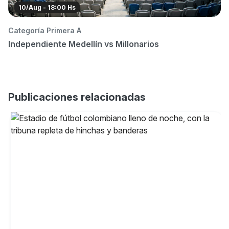
10/Aug - 18:00 Hs
Categoría Primera A
Ca
Independiente Medellín vs Millonarios
I
Publicaciones relacionadas