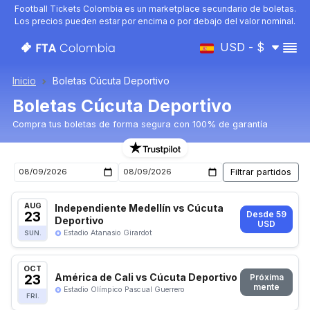
Football Tickets Colombia es un marketplace secundario de boletas.
Los precios pueden estar por encima o por debajo del valor nominal.
USD - $
Inicio
Boletas Cúcuta Deportivo
Boletas Cúcuta Deportivo
Compra tus boletas de forma segura con 100% de garantía
Boletas para el próximo partido de Cúcuta Deportivo
AUG
Independiente Medellín vs Cúcuta
23
Desde 59
Deportivo
USD
Estadio Atanasio Girardot
SUN.
OCT
23
América de Cali vs Cúcuta Deportivo
Próxima
mente
Estadio Olímpico Pascual Guerrero
FRI.