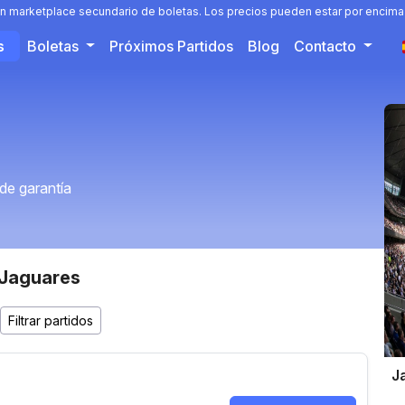
n marketplace secundario de boletas. Los precios pueden estar por encima 
s
Boletas
Próximos Partidos
Blog
Contacto
de garantía
 Jaguares
J