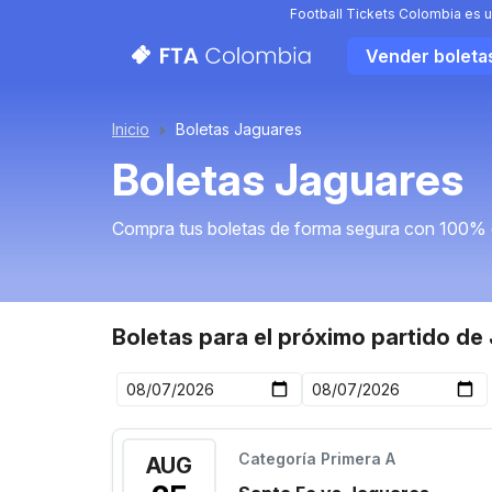
Football Tickets Colombia es u
Vender boleta
Inicio
Boletas Jaguares
Boletas Jaguares
Compra tus boletas de forma segura con 100% 
Boletas para el próximo partido de
Categoría Primera A
AUG