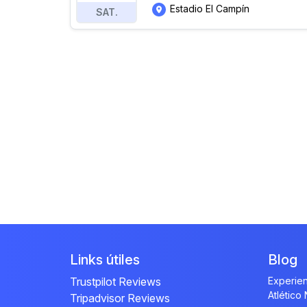
Estadio El Campín
SAT.
Links útiles
Blog
Trustpilot Reviews
Experien
Atlético
Tripadvisor Reviews