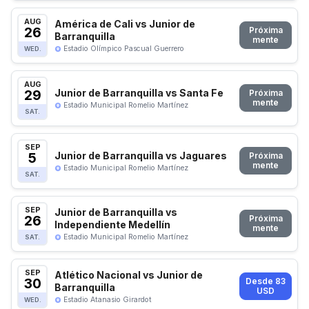
AUG
América de Cali vs Junior de
26
Próxima
Barranquilla
mente
Estadio Olímpico Pascual Guerrero
WED.
AUG
29
Junior de Barranquilla vs Santa Fe
Próxima
mente
Estadio Municipal Romelio Martínez
SAT.
SEP
5
Junior de Barranquilla vs Jaguares
Próxima
mente
Estadio Municipal Romelio Martínez
SAT.
SEP
Junior de Barranquilla vs
26
Próxima
Independiente Medellín
mente
Estadio Municipal Romelio Martínez
SAT.
SEP
Atlético Nacional vs Junior de
30
Desde 83
Barranquilla
USD
Estadio Atanasio Girardot
WED.