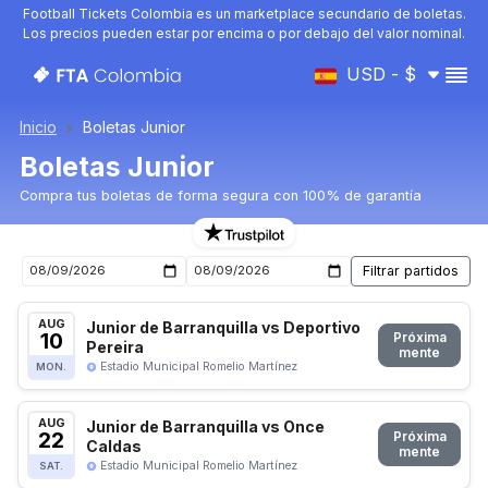
Football Tickets Colombia es un marketplace secundario de boletas.
Los precios pueden estar por encima o por debajo del valor nominal.
USD - $
Inicio
Boletas Junior
Boletas Junior
Compra tus boletas de forma segura con 100% de garantía
Boletas para el próximo partido de Junior
AUG
Junior de Barranquilla vs Deportivo
10
Próxima
Pereira
mente
Estadio Municipal Romelio Martínez
MON.
AUG
Junior de Barranquilla vs Once
22
Próxima
Caldas
mente
Estadio Municipal Romelio Martínez
SAT.