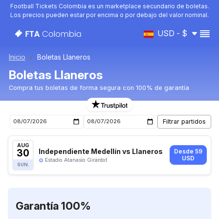
Football Tickets Colombia es un marketplace secundario de boletas.
Los precios pueden estar por encima o por debajo del valor nominal.
USD - $
Inicio
Boletas Llaneros
Boletas Llaneros
Compra tus boletas de forma segura con 100% de garantía
Boletas para el próximo partido de Llaneros
AUG
30
Independiente Medellín vs Llaneros
Desde 59
USD
Estadio Atanasio Girardot
SUN.
Garantía 100%