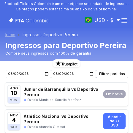
Football Tickets Colombia é um marketplace secundário de ingressos.
Os preços podem estar acima ou abaixo do valor nominal.
USD - $
Início
Ingressos Deportivo Pereira
Ingressos para Deportivo Pereira
Compre seus ingressos com 100% de garantia
Ingressos para o próximo jogo de Deportivo Pereira
AGO
Junior de Barranquilla vs Deportivo
10
Pereira
Em breve
Estadio Municipal Romelio Martínez
MON.
NOV
Atlético Nacional vs Deportivo
A partir
4
Pereira
de 71
USD
Estadio Atanasio Girardot
WED.