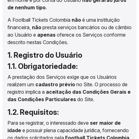
em nome e por conta do Usuário
não gerarão juros
de nenhum tipo
.
A Football Tickets Colombia
não
é uma instituição
financeira,
não
presta serviços bancários ou de câmbio
ao Usuário e
apenas
oferece os Serviços conforme
descrito nestas Condições.
1. Registro do Usuário
1.1. Obrigatoriedade:
A prestação dos Serviços exige que os Usuários
realizem um
cadastro prévio
no Site. O processo de
registro implica a
aceitação das Condições Gerais e
das Condições Particulares
do Site.
1.2. Requisitos:
Para se registrar, o interessado deve
ser maior de
idade
e possuir plena capacidade jurídica, fornecendo
os dados solicitados pela
Football Tickets Colombia