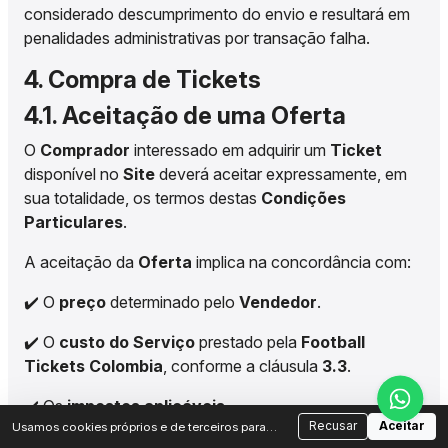
considerado descumprimento do envio e resultará em
penalidades administrativas por transação falha.
4. Compra de Tickets
4.1. Aceitação de uma Oferta
O
Comprador
interessado em adquirir um
Ticket
disponível no
Site
deverá aceitar expressamente, em
sua totalidade, os termos destas
Condições
Particulares
.
A aceitação da
Oferta
implica na concordância com:
✔️ O
preço
determinado pelo
Vendedor
.
✔️ O
custo do Serviço
prestado pela
Football
Tickets Colombia
, conforme a cláusula
3.3
.
✔️ Os
impostos aplicáveis
.
Recusar
Aceitar
Usamos cookies próprios e de terceiros para
analisar o tráfego e melhorar sua experiência.
✔️ Os
custos de envio
do
Ticket
para o endereço do