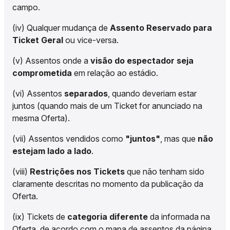
campo.
(iv) Qualquer mudança de
Assento Reservado para
Ticket Geral
ou vice-versa.
(v) Assentos onde a
visão do espectador seja
comprometida
em relação ao estádio.
(vi) Assentos
separados
, quando deveriam estar
juntos (quando mais de um Ticket for anunciado na
mesma Oferta).
(vii) Assentos vendidos como
"juntos"
, mas que
não
estejam lado a lado
.
(viii)
Restrições nos Tickets
que não tenham sido
claramente descritas no momento da publicação da
Oferta.
(ix) Tickets de
categoria diferente
da informada na
Oferta, de acordo com o mapa de assentos da página