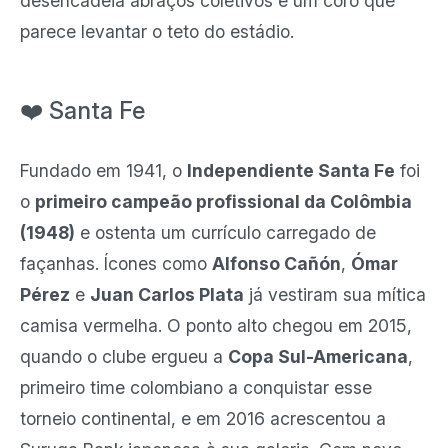
desencadeia abraços coletivos e um coro que
parece levantar o teto do estádio.
❤️ Santa Fe
Fundado em 1941, o
Independiente Santa Fe
foi
o
primeiro campeão profissional da Colômbia
(1948)
e ostenta um currículo carregado de
façanhas. Ícones como
Alfonso Cañón
,
Ómar
Pérez
e
Juan Carlos Plata
já vestiram sua mítica
camisa vermelha. O ponto alto chegou em 2015,
quando o clube ergueu a
Copa Sul-Americana
,
primeiro time colombiano a conquistar esse
torneio continental, e em 2016 acrescentou a