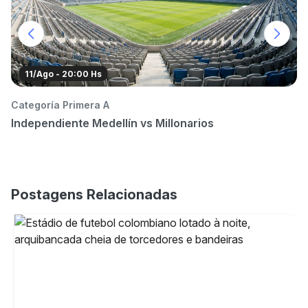
11/Ago - 20:00 Hs
Categoría Primera A
Ca
Independiente Medellín vs Millonarios
I
Postagens Relacionadas