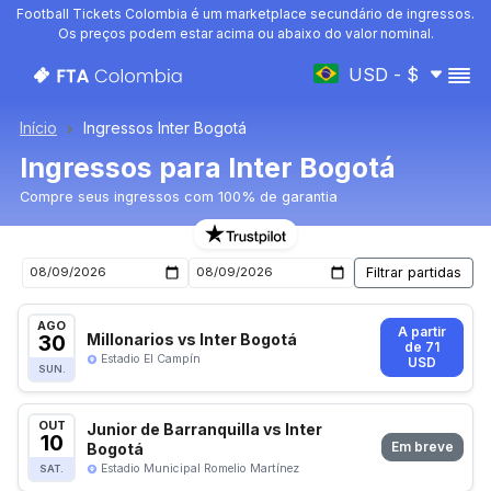
Football Tickets Colombia é um marketplace secundário de ingressos.
Os preços podem estar acima ou abaixo do valor nominal.
USD - $
Início
Ingressos Inter Bogotá
Ingressos para Inter Bogotá
Compre seus ingressos com 100% de garantia
Ingressos para o próximo jogo de Inter Bogotá
AGO
A partir
30
Millonarios vs Inter Bogotá
de 71
Estadio El Campín
USD
SUN.
OUT
Junior de Barranquilla vs Inter
10
Bogotá
Em breve
Estadio Municipal Romelio Martínez
SAT.