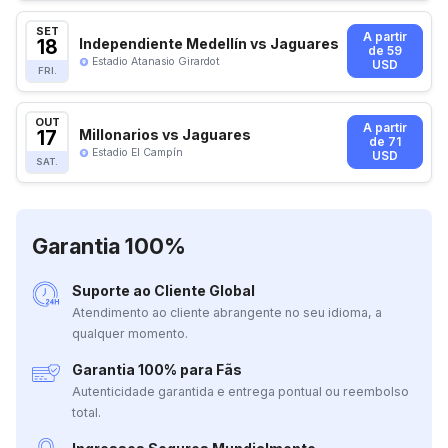
SET
A partir
18
Independiente Medellín vs Jaguares
de 59
Estadio Atanasio Girardot
USD
FRI.
OUT
A partir
17
Millonarios vs Jaguares
de 71
Estadio El Campín
USD
SAT.
Garantia 100%
Suporte ao Cliente Global
Atendimento ao cliente abrangente no seu idioma, a
qualquer momento.
Garantia 100% para Fãs
Autenticidade garantida e entrega pontual ou reembolso
total.