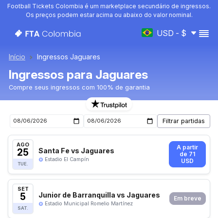
Football Tickets Colombia é um marketplace secundário de ingressos.
Os preços podem estar acima ou abaixo do valor nominal.
USD - $
Início
Ingressos Jaguares
Ingressos para Jaguares
Compre seus ingressos com 100% de garantia
Ingressos para o próximo jogo de Jaguares
AGO
A partir
25
Santa Fe vs Jaguares
de 71
Estadio El Campín
USD
TUE.
SET
5
Junior de Barranquilla vs Jaguares
Em breve
Estadio Municipal Romelio Martínez
SAT.