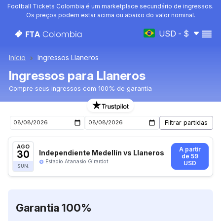
Football Tickets Colombia é um marketplace secundário de ingressos.
Os preços podem estar acima ou abaixo do valor nominal.
USD - $
Início
Ingressos Llaneros
Ingressos para Llaneros
Compre seus ingressos com 100% de garantia
Ingressos para o próximo jogo de Llaneros
AGO
A partir
30
Independiente Medellín vs Llaneros
de 59
Estadio Atanasio Girardot
USD
SUN.
Garantia 100%