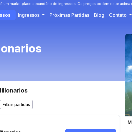
 é um marketplace secundário de ingressos. Os preços podem estar acima o
essos
Ingressos
Próximas Partidas
Blog
Contato
lonarios
illonarios
M