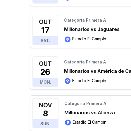
Categoría Primera A
OUT
17
Millonarios vs Jaguares
Estadio El Campín
SAT.
Categoría Primera A
OUT
26
Millonarios vs América de Ca
Estadio El Campín
MON.
Categoría Primera A
NOV
8
Millonarios vs Alianza
Estadio El Campín
SUN.