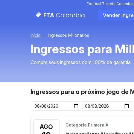
Football Tickets Colombia
Vender Ingr
Início
Ingressos Millonarios
Ingressos para Mil
Compre seus ingressos com 100% de garantia
Ingressos para o próximo jogo de M
Categoría Primera A
AGO