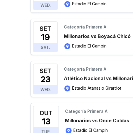
Estadio El Campín
WED.
Categoría Primera A
SET
19
Millonarios vs Boyacá Chicó
Estadio El Campín
SAT.
Categoría Primera A
SET
23
Atlético Nacional vs Millonar
Estadio Atanasio Girardot
WED.
Categoría Primera A
OUT
13
Millonarios vs Once Caldas
Estadio El Campín
TUE.