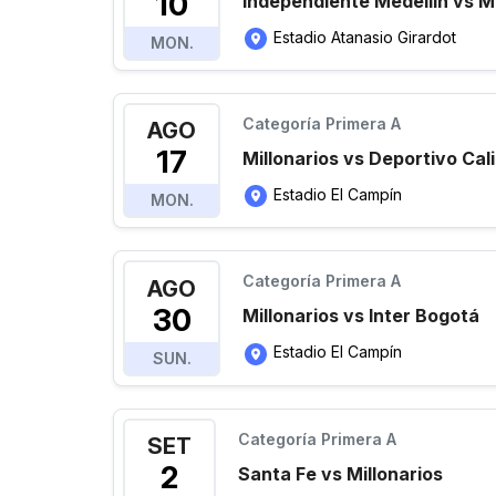
10
Independiente Medellín vs Mi
Estadio Atanasio Girardot
MON.
Categoría Primera A
AGO
17
Millonarios vs Deportivo Cali
Estadio El Campín
MON.
Categoría Primera A
AGO
30
Millonarios vs Inter Bogotá
Estadio El Campín
SUN.
Categoría Primera A
SET
2
Santa Fe vs Millonarios