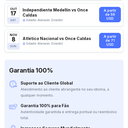
OUT
Independiente Medellín vs Once
A partir
17
Caldas
de 59
USD
Estadio Atanasio Girardot
SAT.
NOV
A partir
8
Atlético Nacional vs Once Caldas
de 71
Estadio Atanasio Girardot
USD
SUN.
Garantia 100%
Suporte ao Cliente Global
Atendimento ao cliente abrangente no seu idioma, a
qualquer momento.
Garantia 100% para Fãs
Autenticidade garantida e entrega pontual ou reembolso
total.