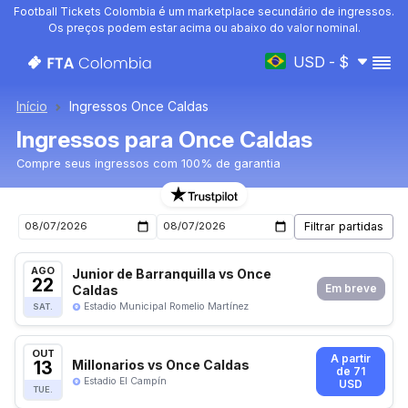
Football Tickets Colombia é um marketplace secundário de ingressos.
Os preços podem estar acima ou abaixo do valor nominal.
USD - $
Início
Ingressos Once Caldas
Ingressos para Once Caldas
Compre seus ingressos com 100% de garantia
Ingressos para o próximo jogo de Once Caldas
AGO
Junior de Barranquilla vs Once
22
Caldas
Em breve
Estadio Municipal Romelio Martínez
SAT.
OUT
A partir
13
Millonarios vs Once Caldas
de 71
Estadio El Campín
USD
TUE.