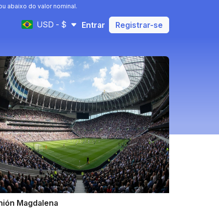
u abaixo do valor nominal.
USD - $
Entrar
Registrar-se
nión Magdalena