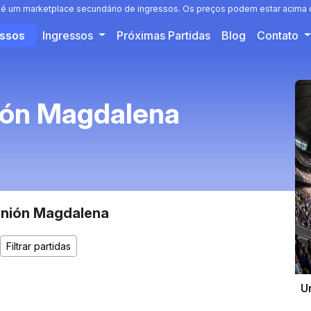
 é um marketplace secundário de ingressos. Os preços podem estar acima o
essos
Ingressos
Próximas Partidas
Blog
Contato
ión Magdalena
Unión Magdalena
U