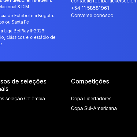
s de Futebol em Medellín:
contact@footballticketscolo
 Nacional & DIM
+54 11 58581961
Converse conosco
cia de Futebol em Bogotá:
ios ou Santa Fe
a Liga BetPlay II-2026:
io, clássicos e o estádio de
e
ssos de seleções
Competições
ais
os seleção Colômbia
Copa Libertadores
Copa Sul-Americana