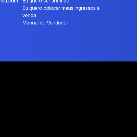
mbia.com
Eu quero ser anfitrião
Eu quero colocar meus ingressos à
venda
Manual do Vendedor