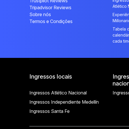
Trustpilot Reviews
Ingresso
Atlético
Tripadvisor Reviews
Sobre nós
Experiên
Millonar
Termos e Condições
Tabela d
calendár
cada tim
Ingressos locais
Ingre
nacion
Ingressos Atlético Nacional
Ingress
Ingressos Independiente Medellín
Ingressos Santa Fe