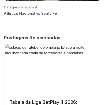
Categoría Primera A
Ca
Atlético Nacional vs Santa Fe
At
Postagens Relacionadas
Tabela da Liga BetPlay II-2026: